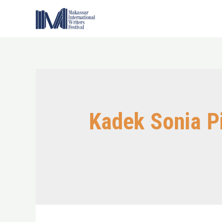
Skip
to
content
Kadek Sonia P