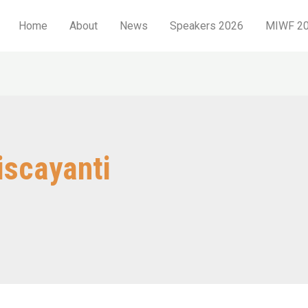
Home
About
News
Speakers 2026
MIWF 20
iscayanti