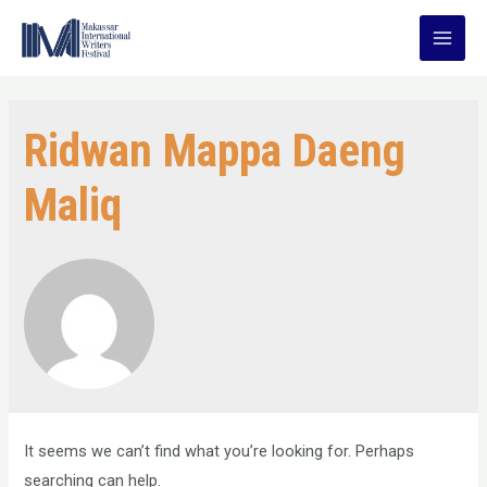
Skip
to
Main
content
Men
Ridwan Mappa Daeng
Maliq
It seems we can’t find what you’re looking for. Perhaps
searching can help.