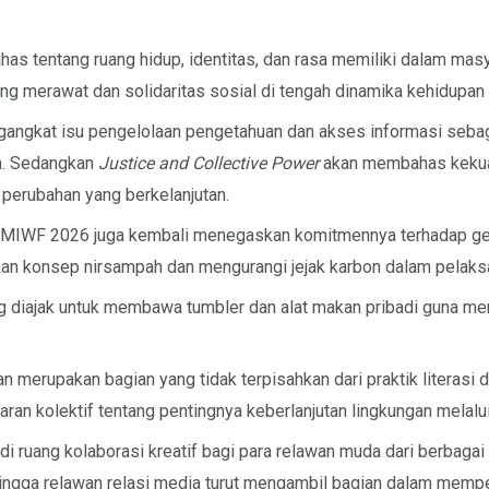
s tentang ruang hidup, identitas, dan rasa memiliki dalam ma
g merawat dan solidaritas sosial di tengah dinamika kehidupan s
angkat isu pengelolaan pengetahuan dan akses informasi sebag
ra. Sedangkan
Justice and Collective Power
akan membahas kekuat
perubahan yang berkelanjutan.
si, MIWF 2026 juga kembali menegaskan komitmennya terhadap ge
kan konsep nirsampah dan mengurangi jejak karbon dalam pelaks
g diajak untuk membawa tumbler dan alat makan pribadi guna me
 merupakan bagian yang tidak terpisahkan dari praktik literasi d
n kolektif tentang pentingnya keberlanjutan lingkungan melalui 
 ruang kolaborasi kreatif bagi para relawan muda dari berbagai div
, hingga relawan relasi media turut mengambil bagian dalam memper