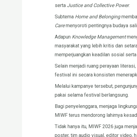
serta
Justice and Collective Power
.
Subtema
Home and Belonging
membaha
Care
menyoroti pentingnya budaya salin
Adapun
Knowledge Management
meng
masyarakat yang lebih kritis dan seta
memperjuangkan keadilan sosial serta 
Selain menjadi ruang perayaan litera
festival ini secara konsisten menerap
Melalui kampanye tersebut, pengunjun
pakai selama festival berlangsung.
Bagi penyelenggara, menjaga lingkungan
MIWF terus mendorong lahirnya kesadara
Tidak hanya itu, MIWF 2026 juga menjadi
poster, tim audio visual, editor video