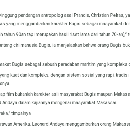
nggung pandangan antropolog asal Prancis, Christian Pelras, ya
ras yang menggambarkan karakter Bugis sebagai masyarakat denga
ah tahun 90an tapi merupakan hasil riset lama dari tahun 70-an),” 
tentang ciri manusia Bugis, ia menjelaskan bahwa orang Bugis buk
akat Bugis sebagai sebuah peradaban maritim yang kompleks d
ng kuat dan kompleks, dengan sistem sosial yang rapi, tradisi i
snya.
hadap film bukanlah karakter asli masyarakat Bugis maupun Makassa
d Andaya dalam kajiannya mengenai masyarakat Makassar.
eka,” timpalnya.
jarawan Amerika, Leonard Andaya menggambarkan orang Makassa