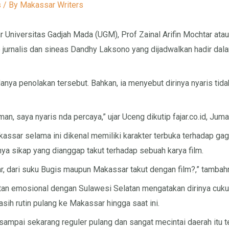
s
/ By
Makassar Writers
niversitas Gadjah Mada (UGM), Prof Zainal Arifin Mochtar atau 
 jurnalis dan sineas Dandhy Laksono yang dijadwalkan hadir dal
nya penolakan tersebut. Bahkan, ia menyebut dirinya nyaris tid
man, saya nyaris nda percaya,” ujar Uceng dikutip fajar.co.id, Jum
assar selama ini dikenal memiliki karakter terbuka terhadap g
ya sikap yang dianggap takut terhadap sebuah karya film.
, dari suku Bugis maupun Makassar takut dengan film?,” tambah
an emosional dengan Sulawesi Selatan mengatakan dirinya cuku
ih rutin pulang ke Makassar hingga saat ini.
sampai sekarang reguler pulang dan sangat mecintai daerah itu te