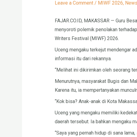
Leave a Comment
/
MIWF 2026
,
New
FAJAR.CO.ID, MAKASSAR — Guru Besar U
menyoroti polemik penolakan terhadap
Writers Festival (MIWF) 2026.
Uceng mengaku terkejut mendengar ada
informasi itu dari rekannya.
“Melihat ini dikirimkan oleh seorang te
Menurutnya, masyarakat Bugis dan Mak
Karena itu, ia mempertanyakan munculn
“Kok bisa? Anak-anak di Kota Makassar
Uceng yang mengaku memiliki kedekat
daerah tersebut. Ia bahkan mengaku mas
“Saya yang pernah hidup di sana lama, 