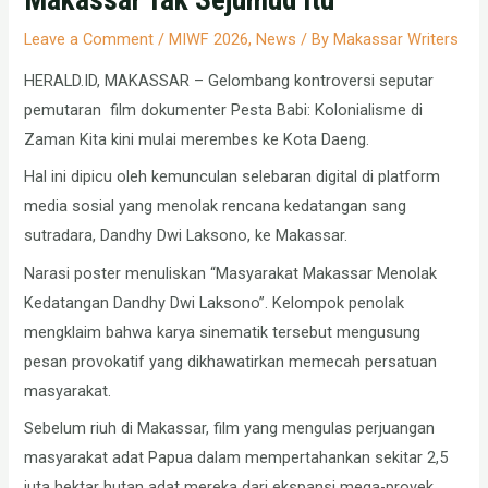
Leave a Comment
/
MIWF 2026
,
News
/ By
Makassar Writers
HERALD.ID, MAKASSAR – Gelombang kontroversi seputar
pemutaran film dokumenter Pesta Babi: Kolonialisme di
Zaman Kita kini mulai merembes ke Kota Daeng.
Hal ini dipicu oleh kemunculan selebaran digital di platform
media sosial yang menolak rencana kedatangan sang
sutradara, Dandhy Dwi Laksono, ke Makassar.
Narasi poster menuliskan “Masyarakat Makassar Menolak
Kedatangan Dandhy Dwi Laksono”. Kelompok penolak
mengklaim bahwa karya sinematik tersebut mengusung
pesan provokatif yang dikhawatirkan memecah persatuan
masyarakat.
Sebelum riuh di Makassar, film yang mengulas perjuangan
masyarakat adat Papua dalam mempertahankan sekitar 2,5
juta hektar hutan adat mereka dari ekspansi mega-proyek