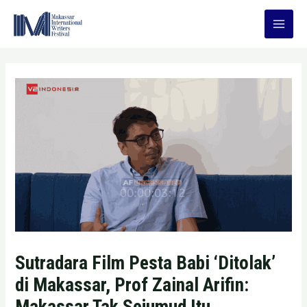
Skip
to
Main
content
Men
Sutradara Film Pesta Babi ‘Ditolak’
di Makassar, Prof Zainal Arifin:
Makassar Tak Sejumud Itu