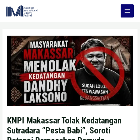
Skip
to
Main
content
Men
KNPI Makassar Tolak Kedatangan
Sutradara “Pesta Babi”, Soroti