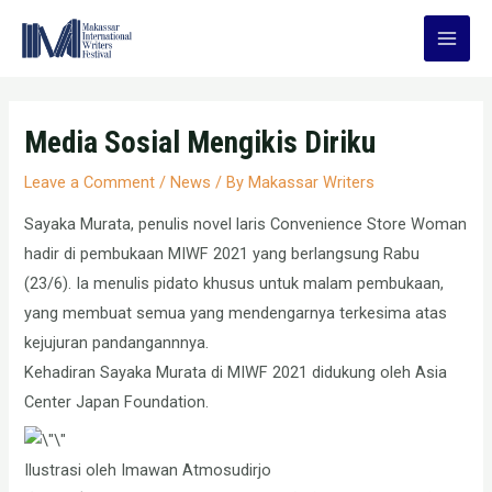
Skip
to
Main
content
Men
Media Sosial Mengikis Diriku
Leave a Comment
/
News
/ By
Makassar Writers
Sayaka Murata, penulis novel laris Convenience Store Woman
hadir di pembukaan MIWF 2021 yang berlangsung Rabu
(23/6). Ia menulis pidato khusus untuk malam pembukaan,
yang membuat semua yang mendengarnya terkesima atas
kejujuran pandangannnya.
Kehadiran Sayaka Murata di MIWF 2021 didukung oleh Asia
Center Japan Foundation.
Ilustrasi oleh Imawan Atmosudirjo