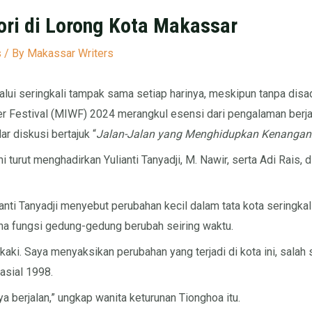
ri di Lorong Kota Makassar
s
/ By
Makassar Writers
alui seringkali tampak sama setiap harinya, meskipun tanpa disa
ter Festival (MIWF) 2024 merangkul esensi dari pengalaman ber
 diskusi bertajuk “
Jalan-Jalan yang Menghidupkan Kenangan
ni turut menghadirkan Yulianti Tanyadji, M. Nawir, serta Adi Rais,
ianti Tanyadji menyebut perubahan kecil dalam tata kota seringkal
mana fungsi gedung-gedung berubah seiring waktu.
 kaki. Saya menyaksikan perubahan yang terjadi di kota ini, sal
asial 1998.
a berjalan,” ungkap wanita keturunan Tionghoa itu.